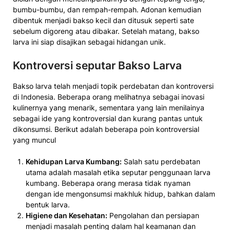
bumbu-bumbu, dan rempah-rempah. Adonan kemudian
dibentuk menjadi bakso kecil dan ditusuk seperti sate
sebelum digoreng atau dibakar. Setelah matang, bakso
larva ini siap disajikan sebagai hidangan unik.
Kontroversi seputar Bakso Larva
Bakso larva telah menjadi topik perdebatan dan kontroversi
di Indonesia. Beberapa orang melihatnya sebagai inovasi
kulinernya yang menarik, sementara yang lain menilainya
sebagai ide yang kontroversial dan kurang pantas untuk
dikonsumsi. Berikut adalah beberapa poin kontroversial
yang muncul
Kehidupan Larva Kumbang:
Salah satu perdebatan
utama adalah masalah etika seputar penggunaan larva
kumbang. Beberapa orang merasa tidak nyaman
dengan ide mengonsumsi makhluk hidup, bahkan dalam
bentuk larva.
Higiene dan Kesehatan:
Pengolahan dan persiapan
menjadi masalah penting dalam hal keamanan dan