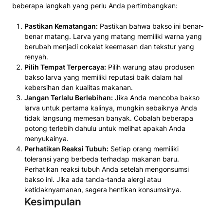
beberapa langkah yang perlu Anda pertimbangkan:
Pastikan Kematangan:
Pastikan bahwa bakso ini benar-
benar matang. Larva yang matang memiliki warna yang
berubah menjadi cokelat keemasan dan tekstur yang
renyah.
Pilih Tempat Terpercaya:
Pilih warung atau produsen
bakso larva yang memiliki reputasi baik dalam hal
kebersihan dan kualitas makanan.
Jangan Terlalu Berlebihan:
Jika Anda mencoba bakso
larva untuk pertama kalinya, mungkin sebaiknya Anda
tidak langsung memesan banyak. Cobalah beberapa
potong terlebih dahulu untuk melihat apakah Anda
menyukainya.
Perhatikan Reaksi Tubuh:
Setiap orang memiliki
toleransi yang berbeda terhadap makanan baru.
Perhatikan reaksi tubuh Anda setelah mengonsumsi
bakso ini. Jika ada tanda-tanda alergi atau
ketidaknyamanan, segera hentikan konsumsinya.
Kesimpulan