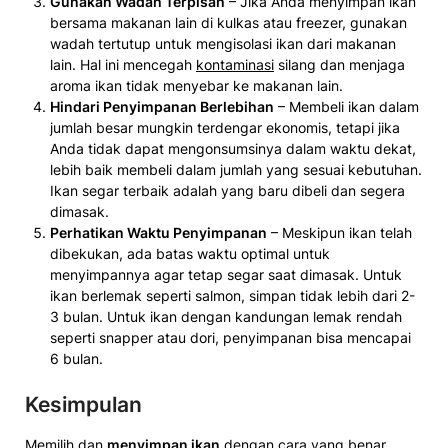
Gunakan Wadah Terpisah
– Jika Anda menyimpan ikan
bersama makanan lain di kulkas atau freezer, gunakan
wadah tertutup untuk mengisolasi ikan dari makanan
lain. Hal ini mencegah
kontaminasi
silang dan menjaga
aroma ikan tidak menyebar ke makanan lain.
Hindari Penyimpanan Berlebihan
– Membeli ikan dalam
jumlah besar mungkin terdengar ekonomis, tetapi jika
Anda tidak dapat mengonsumsinya dalam waktu dekat,
lebih baik membeli dalam jumlah yang sesuai kebutuhan.
Ikan segar terbaik adalah yang baru dibeli dan segera
dimasak.
Perhatikan Waktu Penyimpanan
– Meskipun ikan telah
dibekukan, ada batas waktu optimal untuk
menyimpannya agar tetap segar saat dimasak. Untuk
ikan berlemak seperti salmon, simpan tidak lebih dari 2-
3 bulan. Untuk ikan dengan kandungan lemak rendah
seperti snapper atau dori, penyimpanan bisa mencapai
6 bulan.
Kesimpulan
Memilih dan
menyimpan ikan
dengan cara yang benar