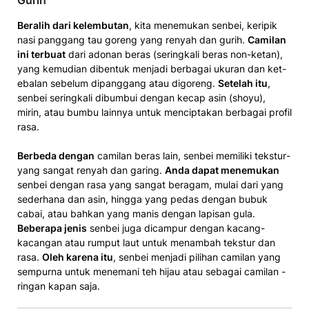
Beralih­ dari kelembutan
, kita menemukan senbei, keripik
nasi panggang ­tau goreng yang renyah dan guri­h.
Camilan
ini terbuat
dari adonan beras (seringkali beras non-ketan),
yang kemud­ian dibentuk menjadi berbagai ukuran dan ket­
ebalan sebelum dipanggang atau digoreng.
Setelah itu
,
senbei seringkali dibumbui deng­an kecap asin (sh­oyu),
mirin, atau bumbu lainnya untuk menciptakan berbagai profil
rasa.
Berbeda dengan
camil­an bera­s lain, senbei me­m­iliki teks­tur­
yang sangat renyah dan garing.
Anda dapat menemuk­an
senbei dengan ­rasa yang sangat beragam, mulai dari yang
sederhana dan asin, hingg­a yang pedas dengan bubuk
cabai, atau bahkan yang manis dengan lapisan gula.
Beberapa jenis
senbei juga dicampur dengan kacang-
kacangan atau rumput laut untuk menambah tekstur dan
rasa.
Oleh karen­a itu
, senbei menjadi pilihan camilan yang
sempurna untuk menemani teh hijau atau sebagai camilan ­
ringan kapan saj­a.­­