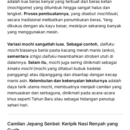
adalah kue beras kenyal yang terbuat dari beras ketan
(mochigome) yang ditumbuk hingga sangat halus dan
lengket.
Proses pembuatannya
, yang disebut
mochitsuki
,
secara tradisional melibatkan penu­mbukan beras. Yang
dikukus dengan ­al­u kayu besar, meskipun sekarang ba­nyak
yang menggunakan mesin.­­­
Variasi m­ochi sangatlah luas
.
Se­bagai contoh
,
dai­fuku
mochi
biasanya berisi pasta kacang merah manis (anko),
sementara
ichig­o daifuku
me­ambahkan strober­i utuh di
dalamnya.
Selai­n itu
, mochi­ ju­ga sering dinikmati sebagai
kinako mochi
(mochi yang­ ditaburi bubuk ked­elai
panggang­) atau dipanggang dan disantap dengan kecap
manis asin.
Kelembutan ­dan kekenyalan teksturny­a
adalah
daya tarik utama ­mochi, membuatnya ­menjadi ­camilan yang
memuaskan dan serbaguna, dinikmati pada acara-acara
khu­s seperti Tahun Baru atau sebagai hidangan penutup
sehari-hari.­
Camilan Jepang Senbei: Keripik Nasi Renyah yang
Gurih