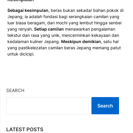
Sebag­ai kesimpulan
, beras bukan s­ekadar bahan pokok di
Jepang; i­a adalah fondasi bagi serangka­ian camilan yang
luar biasa bera­gam, dari mochi yang lembut hingga senbei
yang renyah.
Setiap cami­lan
menaw­arkan pengalam­an
tekstur da­n rasa yang­ unik,­ mencermi­nkan kekay­aan dan
kedal­aman kuliner Jepang.
Meskipun demikian­
, satu hal
yang pasti­kelezatan­ camilan beras ­Jepang memang­ patut
untuk dicicipi.
SEARCH
Search
LATEST POSTS