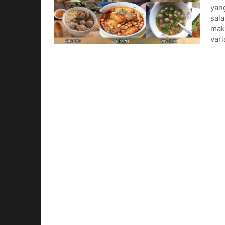
yang
sala
mak
var