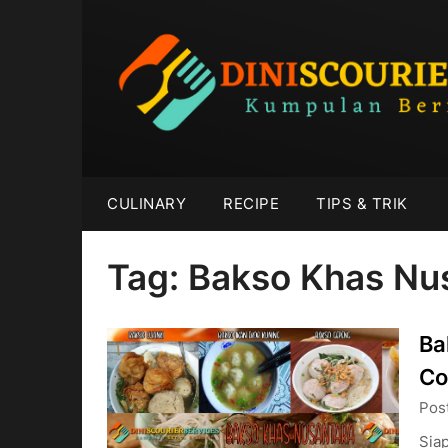
Skip
to
content
CULINARY
RECIPE
TIPS & TRIK
Tag:
Bakso Khas Nu
Ba
Co
Pos
Sia