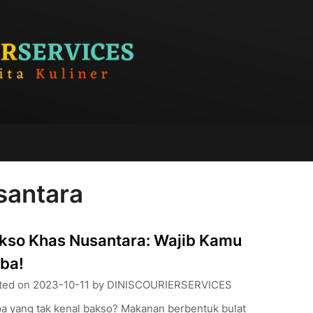
santara
kso Khas Nusantara: Wajib Kamu
ba!
ted on
2023-10-11
by
DINISCOURIERSERVICES
pa yang tak kenal bakso? Makanan berbentuk bulat