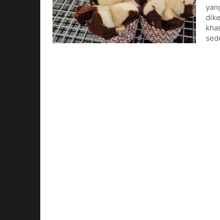
yang
dike
kha
sed