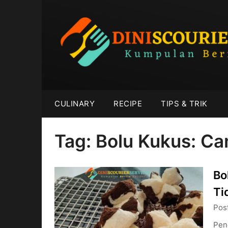
Skip
to
content
CULINARY
RECIPE
TIPS & TRIK
Tag:
Bolu Kukus: Ca
Bo
Ti
Pos
Pen