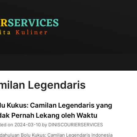
milan Legendaris
lu Kukus: Camilan Legendaris yang
dak Pernah Lekang oleh Waktu
ted on
2024-03-10
by
DINISCOURIERSERVICES
dahuluan Bolu Kukus: Camilan Legendaris Indonesia