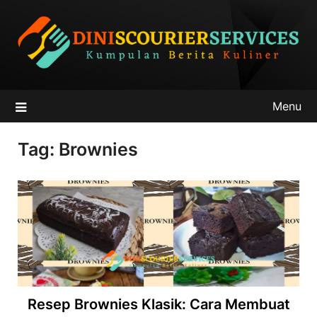
Skip
to
content
Menu
Tag:
Brownies
Resep Brownies Klasik: Cara Membuat