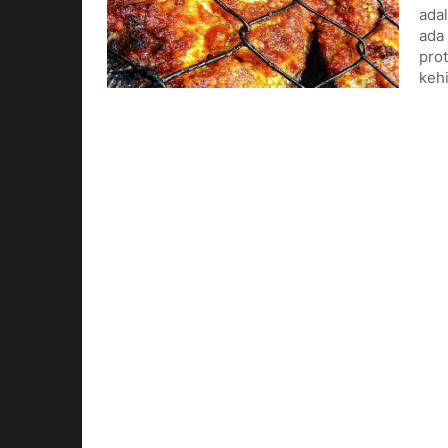
adal
ada 
prot
keh