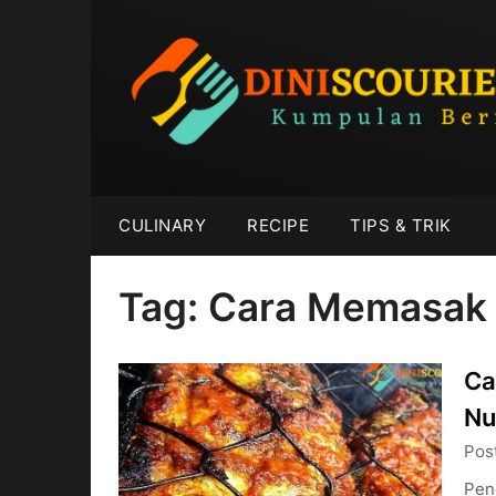
Skip
to
content
CULINARY
RECIPE
TIPS & TRIK
Tag:
Cara Memasak
Ca
Nu
Pos
Pen