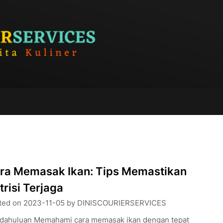
ra Memasak Ikan: Tips Memastikan
trisi Terjaga
ted on
2023-11-05
by
DINISCOURIERSERVICES
dahuluan Memahami cara memasak ikan dengan tepat