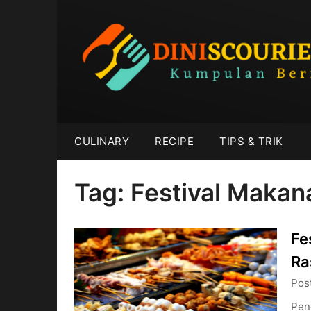
Skip
to
content
CULINARY
RECIPE
TIPS & TRIK
Tag:
Festival Makan
Fe
Ra
Pos
Pen