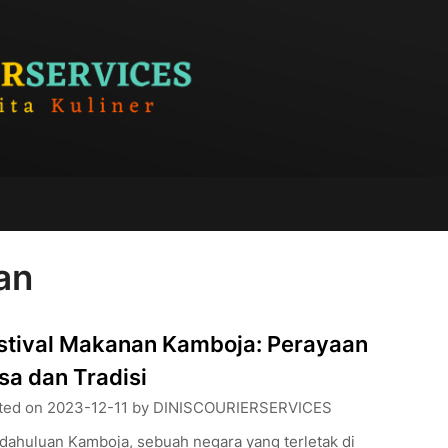
an
stival Makanan Kamboja: Perayaan
sa dan Tradisi
ted on
2023-12-11
by
DINISCOURIERSERVICES
dahuluan Kamboja, sebuah negara yang terletak di