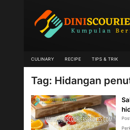
Skip
to
content
CULINARY
RECIPE
TIPS & TRIK
Tag:
Hidangan penu
Sa
hi
Pos
Per