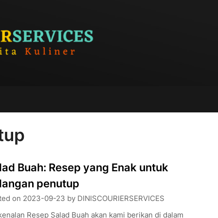
tup
lad Buah: Resep yang Enak untuk
dangan penutup
ted on
2023-09-23
by
DINISCOURIERSERVICES
kenalan Resep Salad Buah akan kami berikan di dalam