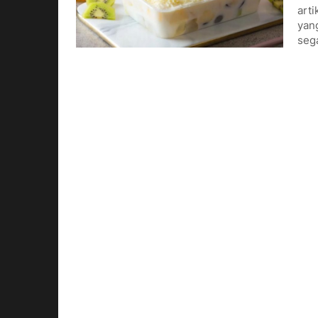
arti
yang
seg