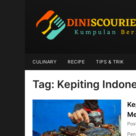
Skip
to
content
CULINARY
RECIPE
TIPS & TRIK
Tag:
Kepiting Indon
Ke
Me
Pos
Pen