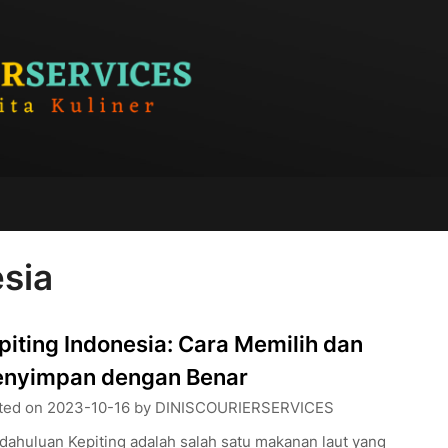
esia
piting Indonesia: Cara Memilih dan
nyimpan dengan Benar
ted on
2023-10-16
by
DINISCOURIERSERVICES
dahuluan Kepiting adalah salah satu makanan laut yang