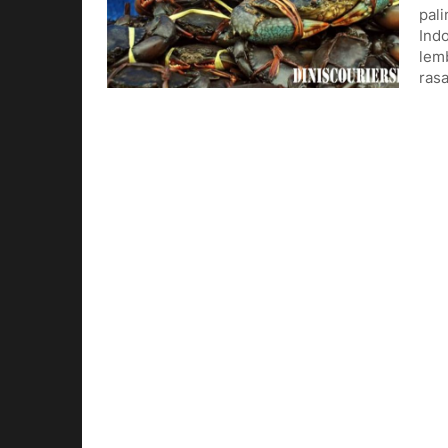
pali
Ind
lem
ras