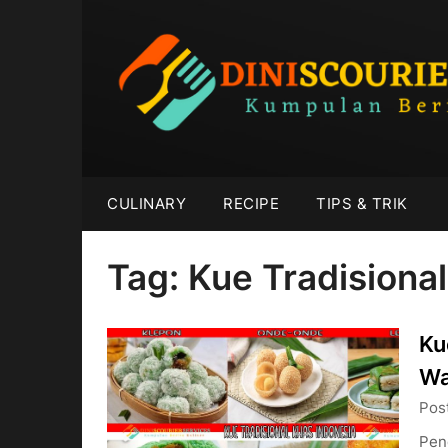
Skip
to
content
CULINARY
RECIPE
TIPS & TRIK
Tag:
Kue Tradisiona
Ku
Wa
Pos
Pen