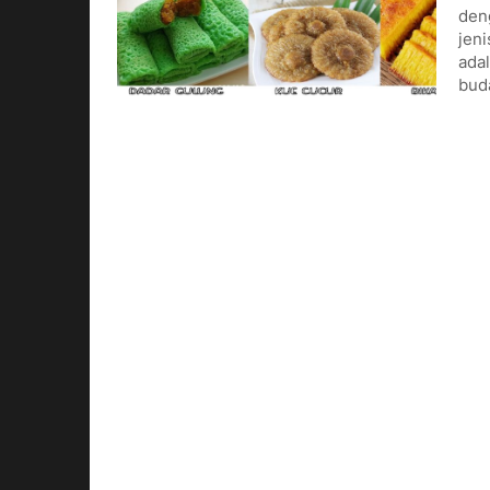
den
jeni
adal
buda