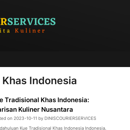
l Khas Indonesia
e Tradisional Khas Indonesia:
risan Kuliner Nusantara
ted on
2023-10-11
by
DINISCOURIERSERVICES
dahuluan Kue Tradisional Khas Indonesia Indonesia,