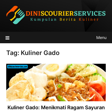
Skip
to
content
Menu
Tag:
Kuliner Gado
Kuliner Gado: Menikmati Ragam Sayuran