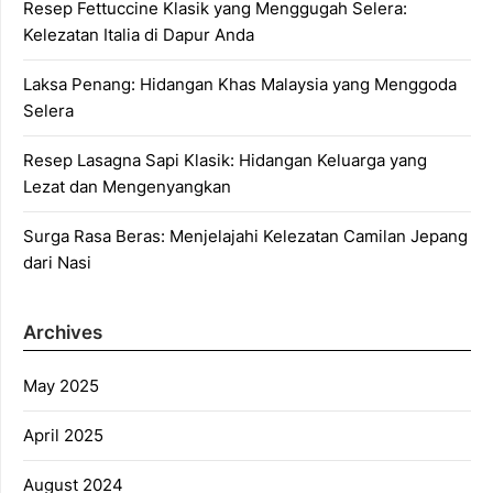
Resep Fettuccine Klasik yang Menggugah Selera:
Kelezatan Italia di Dapur Anda
Laksa Penang: Hidangan Khas Malaysia yang Menggoda
Selera
Resep Lasagna Sapi Klasik: Hidangan Keluarga yang
Lezat dan Mengenyangkan
Surga Rasa Beras: Menjelajahi Kelezatan Camilan Jepang
dari Nasi
Archives
May 2025
April 2025
August 2024