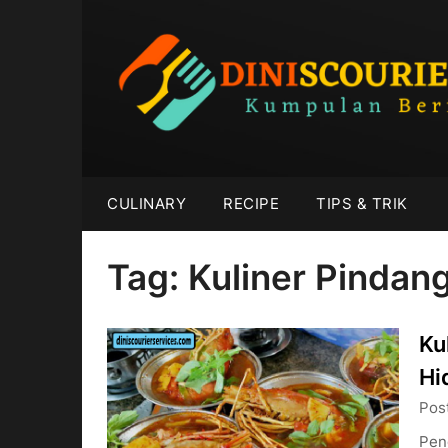
Skip
to
content
CULINARY
RECIPE
TIPS & TRIK
Tag:
Kuliner Pindan
Ku
Hi
Pos
Pen