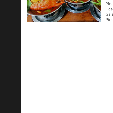
Pin
Uda
Gal
Pin