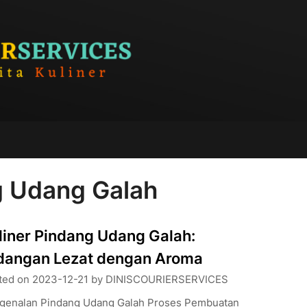
g Udang Galah
liner Pindang Udang Galah:
dangan Lezat dengan Aroma
ted on
2023-12-21
by
DINISCOURIERSERVICES
genalan Pindang Udang Galah Proses Pembuatan