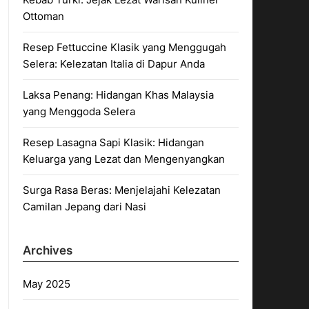
Ottoman
Resep Fettuccine Klasik yang Menggugah
Selera: Kelezatan Italia di Dapur Anda
Laksa Penang: Hidangan Khas Malaysia
yang Menggoda Selera
Resep Lasagna Sapi Klasik: Hidangan
Keluarga yang Lezat dan Mengenyangkan
Surga Rasa Beras: Menjelajahi Kelezatan
Camilan Jepang dari Nasi
Archives
May 2025