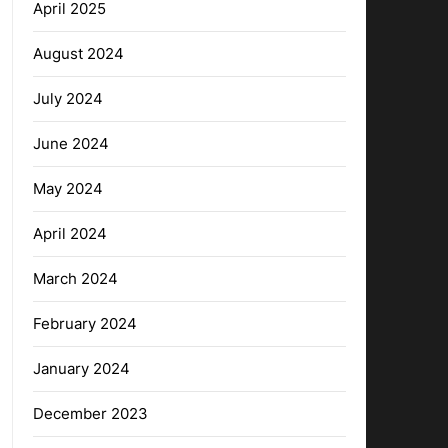
April 2025
August 2024
July 2024
June 2024
May 2024
April 2024
March 2024
February 2024
January 2024
December 2023