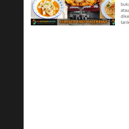
buk
atau
dike
tari