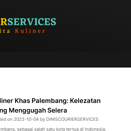
liner Khas Palembang: Kelezatan
ng Menggugah Selera
ted on
2023-10-04
by
DINISCOURIERSERVICES
mbang, sebagai salah satu kota tertua di Indonesia,