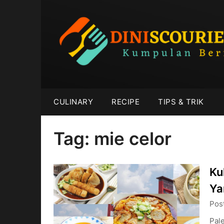
Skip
to
content
CULINARY
RECIPE
TIPS & TRIK
Tag:
mie celor
Ku
Ya
Pos
Pale