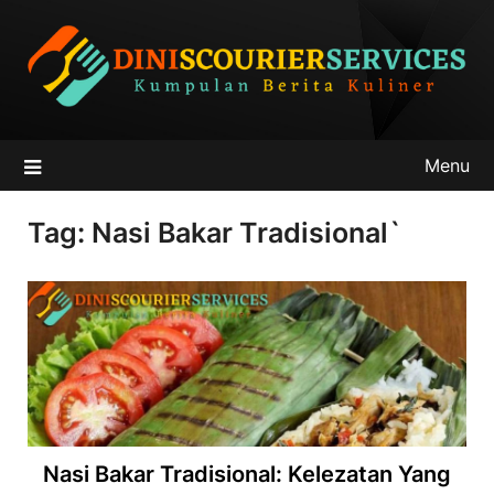
Skip
to
content
Menu
Tag:
Nasi Bakar Tradisional`
Nasi Bakar Tradisional: Kelezatan Yang