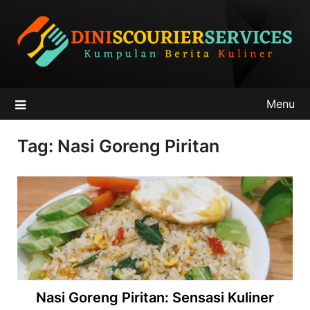
Skip
to
content
Menu
Tag:
Nasi Goreng Piritan
Nasi Goreng Piritan: Sensasi Kuliner