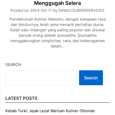
Menggugah Selera
Posted on
2024-03-17
by
DINISCOURIERSERVICES
Pendahuluan Kuliner Meksiko, dengan kekayaan rasa
dan teksturnya, telah lama menarik perhatian dunia.
Salah satu hidangan yang paling populer dan disukai
banyak orang adalah quesadilla. Quesadilla
menggabungkan simplicitas, rasa, dan keberagaman
dalam…
SEARCH
Search
LATEST POSTS
Kebab Turki: Jejak Lezat Warisan Kuliner Ottoman