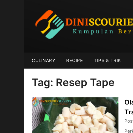
Skip
to
content
CULINARY
RECIPE
TIPS & TRIK
Tag:
Resep Tape
Ol
Tr
Pos
Per