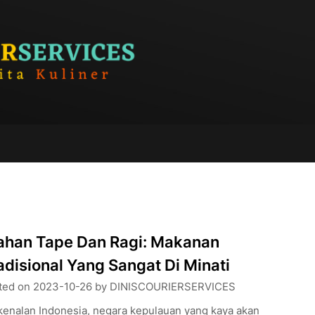
ahan Tape Dan Ragi: Makanan
adisional Yang Sangat Di Minati
ted on
2023-10-26
by
DINISCOURIERSERVICES
kenalan Indonesia, negara kepulauan yang kaya akan