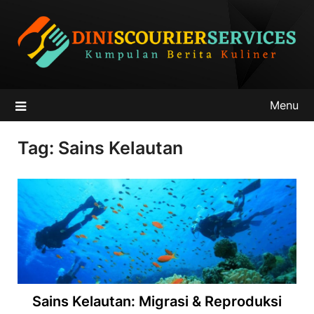
Skip
to
content
Menu
Tag:
Sains Kelautan
Sains Kelautan: Migrasi & Reproduksi