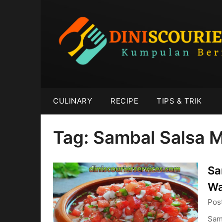
Skip
to
content
CULINARY
RECIPE
TIPS & TRIK
Tag:
Sambal Salsa 
Sa
Wa
Pos
Samb