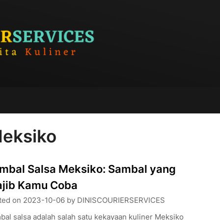
Meksiko
mbal Salsa Meksiko: Sambal yang
jib Kamu Coba
ted on
2023-10-06
by
DINISCOURIERSERVICES
al salsa adalah salah satu kekayaan kuliner Meksiko