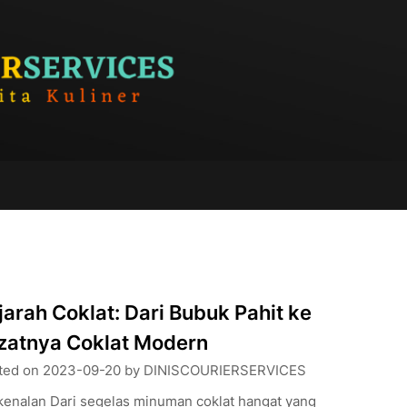
jarah Coklat: Dari Bubuk Pahit ke
zatnya Coklat Modern
ted on
2023-09-20
by
DINISCOURIERSERVICES
kenalan Dari segelas minuman coklat hangat yang