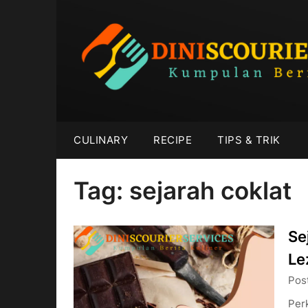
Skip
to
content
CULINARY
RECIPE
TIPS & TRIK
Tag:
sejarah coklat
Se
Le
Pos
Per