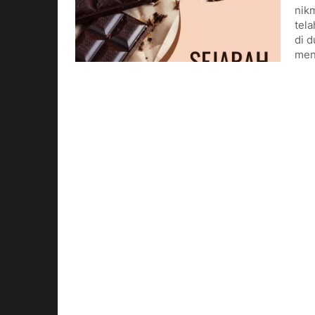
nikm
tela
di d
men