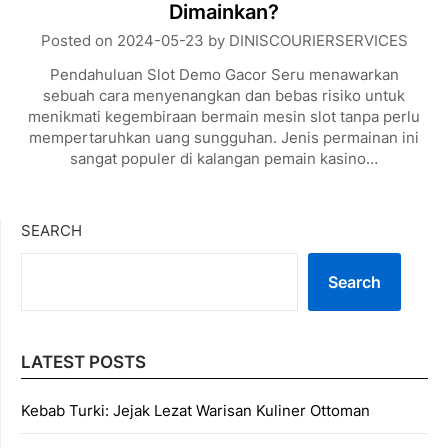
Dimainkan?
Posted on
2024-05-23
by
DINISCOURIERSERVICES
Pendahuluan Slot Demo Gacor Seru menawarkan
sebuah cara menyenangkan dan bebas risiko untuk
menikmati kegembiraan bermain mesin slot tanpa perlu
mempertaruhkan uang sungguhan. Jenis permainan ini
sangat populer di kalangan pemain kasino…
SEARCH
Search
LATEST POSTS
Kebab Turki: Jejak Lezat Warisan Kuliner Ottoman