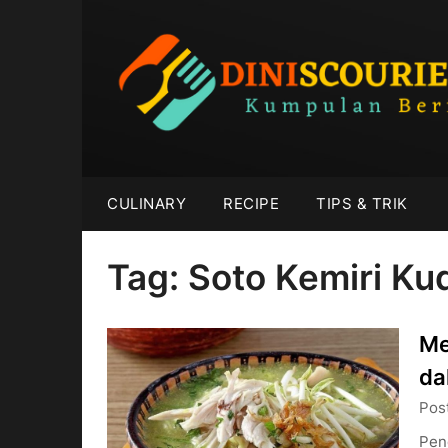
Skip
to
content
CULINARY
RECIPE
TIPS & TRIK
Tag:
Soto Kemiri Ku
Me
da
Pos
Pen