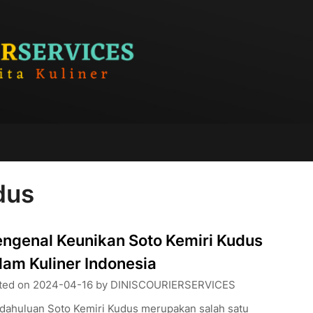
dus
ngenal Keunikan Soto Kemiri Kudus
lam Kuliner Indonesia
ted on
2024-04-16
by
DINISCOURIERSERVICES
dahuluan Soto Kemiri Kudus merupakan salah satu