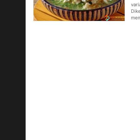
vari
Dike
mem