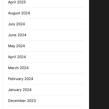
April 2025
August 2024
July 2024
June 2024
May 2024
April 2024
March 2024
February 2024
January 2024
December 2023