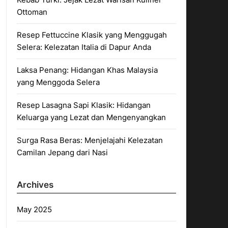
Ottoman
Resep Fettuccine Klasik yang Menggugah
Selera: Kelezatan Italia di Dapur Anda
Laksa Penang: Hidangan Khas Malaysia
yang Menggoda Selera
Resep Lasagna Sapi Klasik: Hidangan
Keluarga yang Lezat dan Mengenyangkan
Surga Rasa Beras: Menjelajahi Kelezatan
Camilan Jepang dari Nasi
Archives
May 2025