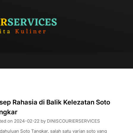
sep Rahasia di Balik Kelezatan Soto
ngkar
ted on
2024-02-22
by
DINISCOURIERSERVICES
ahuluan Soto Tangkar, salah satu varian soto yang