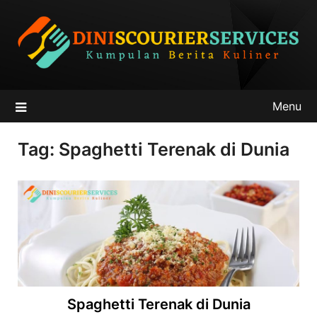
Skip
to
content
Menu
Tag:
Spaghetti Terenak di Dunia
Spaghetti Terenak di Dunia