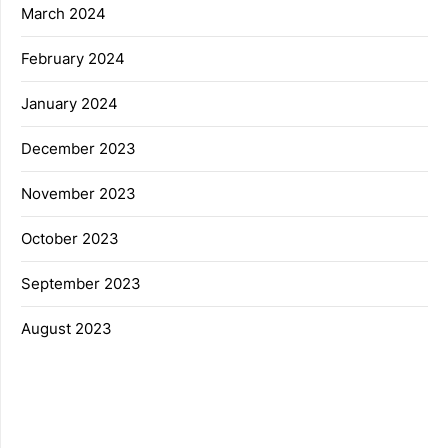
March 2024
February 2024
January 2024
December 2023
November 2023
October 2023
September 2023
August 2023