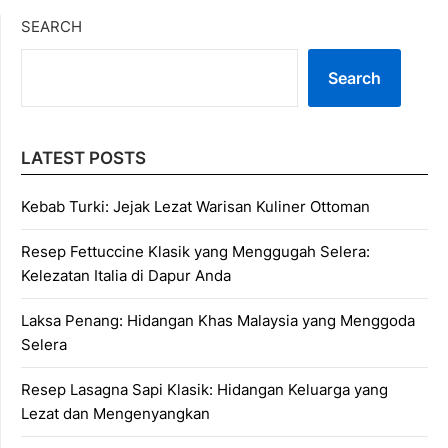
SEARCH
Search
LATEST POSTS
Kebab Turki: Jejak Lezat Warisan Kuliner Ottoman
Resep Fettuccine Klasik yang Menggugah Selera:
Kelezatan Italia di Dapur Anda
Laksa Penang: Hidangan Khas Malaysia yang Menggoda
Selera
Resep Lasagna Sapi Klasik: Hidangan Keluarga yang
Lezat dan Mengenyangkan