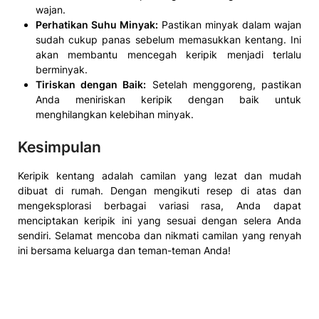
wajan.
Perhatikan Suhu Minyak:
Pastikan minyak dalam wajan
sudah cukup panas sebelum memasukkan kentang. Ini
akan membantu mencegah keripik menjadi terlalu
berminyak.
Tiriskan dengan Baik:
Setelah menggoreng, pastikan
Anda meniriskan keripik dengan baik untuk
menghilangkan kelebihan minyak.
Kesimpulan
Keripik kentang adalah camilan yang lezat dan mudah
dibuat di rumah. Dengan mengikuti resep di atas dan
mengeksplorasi berbagai variasi rasa, Anda dapat
menciptakan keripik ini yang sesuai dengan selera Anda
sendiri. Selamat mencoba dan nikmati camilan yang renyah
ini bersama keluarga dan teman-teman Anda!