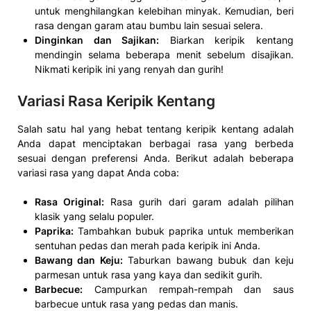
untuk menghilangkan kelebihan minyak. Kemudian, beri
rasa dengan garam atau bumbu lain sesuai selera.
Dinginkan dan Sajikan:
Biarkan keripik kentang
mendingin selama beberapa menit sebelum disajikan.
Nikmati keripik ini yang renyah dan gurih!
Variasi Rasa Keripik Kentang
Salah satu hal yang hebat tentang keripik kentang adalah
Anda dapat menciptakan berbagai rasa yang berbeda
sesuai dengan preferensi Anda. Berikut adalah beberapa
variasi rasa yang dapat Anda coba:
Rasa Original:
Rasa gurih dari garam adalah pilihan
klasik yang selalu populer.
Paprika:
Tambahkan bubuk paprika untuk memberikan
sentuhan pedas dan merah pada keripik ini Anda.
Bawang dan Keju:
Taburkan bawang bubuk dan keju
parmesan untuk rasa yang kaya dan sedikit gurih.
Barbecue:
Campurkan rempah-rempah dan saus
barbecue untuk rasa yang pedas dan manis.