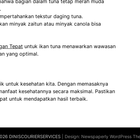
 bahwa bagian dalam tuna tetap merah muda
.
pertahankan tekstur daging tuna.
n minyak zaitun atau minyak canola bisa
gan Tepat
untuk ikan tuna menawarkan wawasan
an yang optimal.
aik untuk kesehatan kita. Dengan memasaknya
 manfaat kesehatannya secara maksimal. Pastikan
pat untuk mendapatkan hasil terbaik.
026 DINISCOURIERSERVICES
| Design:
Newspaperly WordPress Th