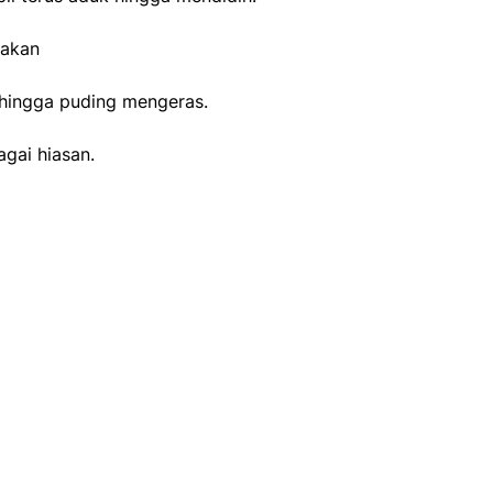
takan
 hingga puding mengeras.
gai hiasan.