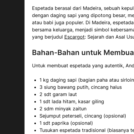
Espetada berasal dari Madeira, sebuah kepula
dengan daging sapi yang dipotong besar, me
atau babi juga populer. Di Madeira, espetada 
bersama keluarga, menjadi simbol kebersam
yang berjudul
Escargot
: Sejarah dan Asal Usu
Bahan-Bahan untuk Membua
Untuk membuat espetada yang autentik, An
1 kg daging sapi (bagian paha atau sirloi
3 siung bawang putih, cincang halus
2 sdt garam laut
1 sdt lada hitam, kasar giling
2 sdm minyak zaitun
Sejumput peterseli, cincang (opsional)
1 sdt paprika (opsional)
Tusukan espetada tradisional (biasanya te