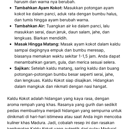
harusm dan warna nya berubah.
Tambahkan Ayam Kokot:
Masukkan potongan ayam
kokot ke dalam panci, aduk rata dengan bumbu halus,
dan tumis hingga ayam berubah warna.
Tambahkan Air:
Tuangkan air ke dalam panci, lalu
masukkan serai, daun jeruk, daun salam, jahe, dan
lengkuas. Biarkan mendidih.
Masak Hingga Matang:
Masak ayam kokot dalam kaldu
sampai dagingnya empuk dan bumbu meresap,
biasanya memakan waktu sekitar 1-1,5 jam. Anda dapat
menambahkan garam, gula, dan merica sesuai selera.
Sajikan:
Setelah kaldu matang, saring kaldu dan buang
potongan-potongan bumbu besar seperti serai, jahe,
dan lengkuas. Kaldu Kokot siap disajikan. Hidangkan
dalam mangkuk dan nikmati dengan nasi hangat.
Kaldu Kokot adalah hidangan yang kaya rasa, dengan
aroma rempah yang khas. Rasanya yang gurih dan sedikit
pedas membuatnya menjadi hidangan yang sempurna untuk
dinikmati di hari-hari istimewa atau saat Anda ingin mencoba
kuliner khas Madura. Jadi, cobalah resep ini dan rasakan
kenikmatan Kaldu Kokot yang autentik dari
pulau Madura
!