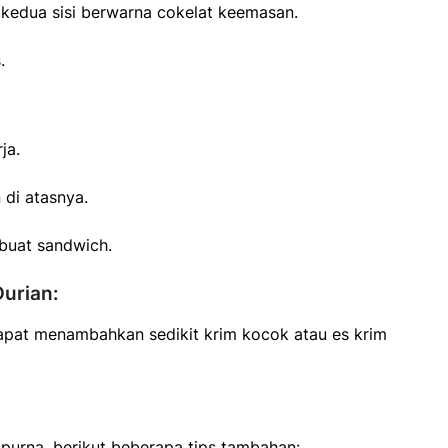
 kedua sisi berwarna cokelat keemasan.
.
ja.
 di atasnya.
buat sandwich.
Durian:
dapat menambahkan sedikit krim kocok atau es krim
urna, berikut beberapa tips tambahan: