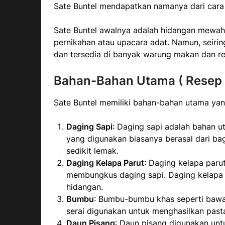
Sate Buntel mendapatkan namanya dari cara
Sate Buntel awalnya adalah hidangan mewah 
pernikahan atau upacara adat. Namun, seirin
dan tersedia di banyak warung makan dan res
Bahan-Bahan Utama ( Resep S
Sate Buntel memiliki bahan-bahan utama yan
Daging Sapi
: Daging sapi adalah bahan u
yang digunakan biasanya berasal dari ba
sedikit lemak.
Daging Kelapa Parut
: Daging kelapa par
membungkus daging sapi. Daging kelapa 
hidangan.
Bumbu
: Bumbu-bumbu khas seperti bawan
serai digunakan untuk menghasilkan past
Daun Pisang
: Daun pisang digunakan un