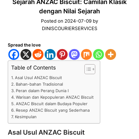
Sejarah ANZAC Biscuit: Camilan Klasik
dengan Nilai Sejarah
Posted on
2024-07-09
by
DINISCOURIERSERVICES
Spread the love
Table of Contents
Asal Usul ANZAC Biscuit
Bahan-bahan Tradisional
Peran dalam Perang Dunia I
Warisan dan Kepopuleran ANZAC Biscuit
ANZAC Biscuit dalam Budaya Populer
Resep ANZAC Biscuit yang Sederhana
Kesimpulan
Asal Usul ANZAC Biscuit