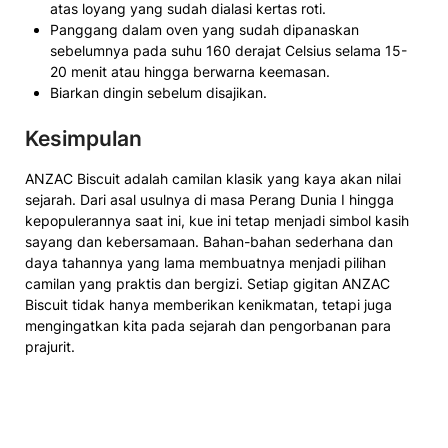
atas loyang yang sudah dialasi kertas roti.
Panggang dalam oven yang sudah dipanaskan
sebelumnya pada suhu 160 derajat Celsius selama 15-
20 menit atau hingga berwarna keemasan.
Biarkan dingin sebelum disajikan.
Kesimpulan
ANZAC Biscuit adalah camilan klasik yang kaya akan nilai
sejarah. Dari asal usulnya di masa Perang Dunia I hingga
kepopulerannya saat ini, kue ini tetap menjadi simbol kasih
sayang dan kebersamaan. Bahan-bahan sederhana dan
daya tahannya yang lama membuatnya menjadi pilihan
camilan yang praktis dan bergizi. Setiap gigitan ANZAC
Biscuit tidak hanya memberikan kenikmatan, tetapi juga
mengingatkan kita pada sejarah dan pengorbanan para
prajurit.