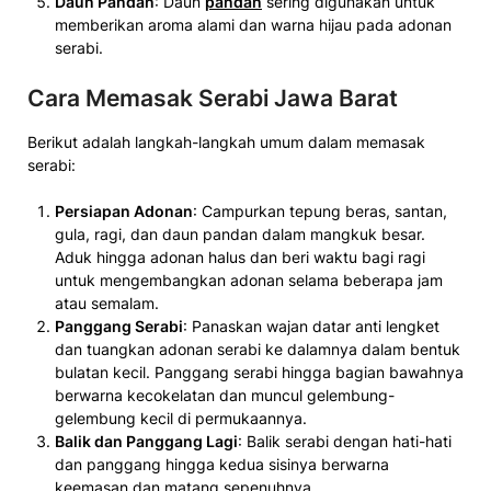
Daun Pandan
: Daun
pandan
sering digunakan untuk
memberikan aroma alami dan warna hijau pada adonan
serabi.
Cara Memasak Serabi Jawa Barat
Berikut adalah langkah-langkah umum dalam memasak
serabi:
Persiapan Adonan
: Campurkan tepung beras, santan,
gula, ragi, dan daun pandan dalam mangkuk besar.
Aduk hingga adonan halus dan beri waktu bagi ragi
untuk mengembangkan adonan selama beberapa jam
atau semalam.
Panggang Serabi
: Panaskan wajan datar anti lengket
dan tuangkan adonan serabi ke dalamnya dalam bentuk
bulatan kecil. Panggang serabi hingga bagian bawahnya
berwarna kecokelatan dan muncul gelembung-
gelembung kecil di permukaannya.
Balik dan Panggang Lagi
: Balik serabi dengan hati-hati
dan panggang hingga kedua sisinya berwarna
keemasan dan matang sepenuhnya.