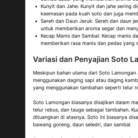
Kunyit dan Jahe: Kunyit dan jahe sering
keemasan pada kuah soto dan juga memb
Sereh dan Daun Jeruk: Sereh dan daun j
untuk memberikan aroma segar dan meny
Kecap Manis dan Sambal: Kecap manis da
memberikan rasa manis dan pedas yang 
Variasi dan Penyajian Soto 
Meskipun bahan utama dari Soto Lamongan ad
menggunakan daging sapi atau daging kambing
yang menggunakan tambahan seperti telur re
Soto Lamongan biasanya disajikan dalam ma
telur rebus, dan tauge sebagai tambahan. K
dituangkan di atasnya. Soto ini biasanya disa
bawang goreng, daun seledri, dan sambal.