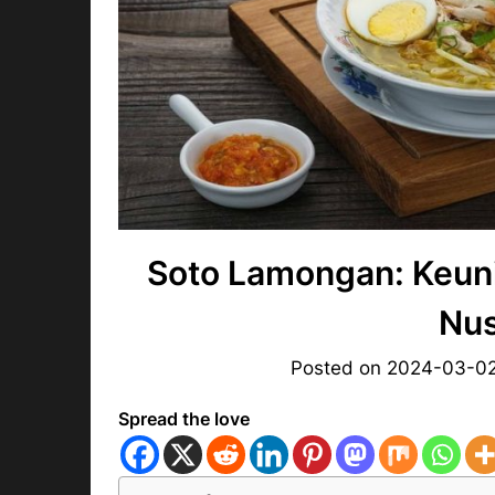
Soto Lamongan: Keuni
Nus
Posted on
2024-03-0
Spread the love