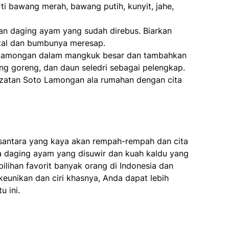
 bawang merah, bawang putih, kunyit, jahe,
an daging ayam yang sudah direbus. Biarkan
tal dan bumbunya meresap.
o Lamongan dalam mangkuk besar dan tambahkan
awang goreng, dan daun seledri sebagai pelengkap.
ezatan Soto Lamongan ala rumahan dengan cita
usantara yang kaya akan rempah-rempah dan cita
a daging ayam yang disuwir dan kuah kaldu yang
lihan favorit banyak orang di Indonesia dan
eunikan dan ciri khasnya, Anda dapat lebih
u ini.