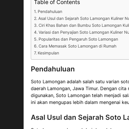
Table of Contents
Pendahuluan
Asal Usul dan Sejarah Soto Lamongan Kuliner N
Ciri Khas Bahan dan Bumbu Soto Lamongan Kul
Variasi dan Penyajian Soto Lamongan Kuliner N
Popularitas dan Pengaruh Soto Lamongan
Cara Memasak Soto Lamongan di Rumah
Kesimpulan
Pendahuluan
Soto Lamongan adalah salah satu varian soto
daerah Lamongan, Jawa Timur. Dengan cita
digunakan, Soto Lamongan telah menjadi sala
ini akan mengupas lebih dalam mengenai keu
Asal Usul dan Sejarah Soto 