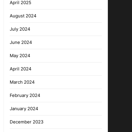
April 2025
August 2024
July 2024
June 2024
May 2024
April 2024
March 2024
February 2024
January 2024
December 2023