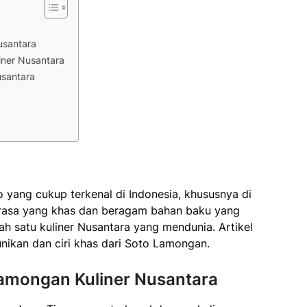
usantara
iner Nusantara
usantara
 yang cukup terkenal di Indonesia, khususnya di
 rasa yang khas dan beragam bahan baku yang
h satu kuliner Nusantara yang mendunia. Artikel
nikan dan ciri khas dari Soto Lamongan.
Lamongan Kuliner Nusantara