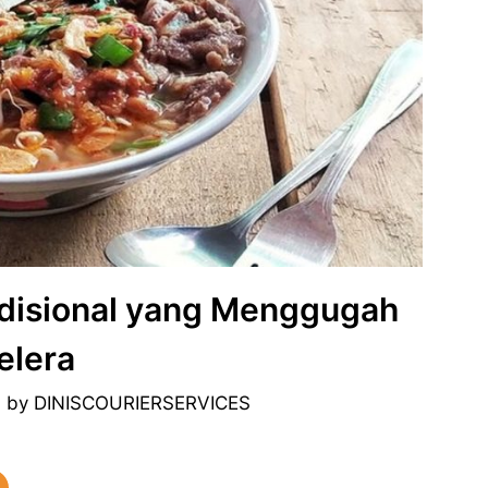
radisional yang Menggugah
elera
1
by
DINISCOURIERSERVICES