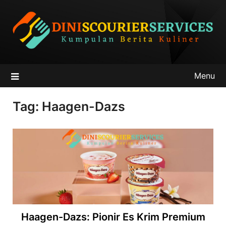
Skip
to
content
Menu
Tag:
Haagen-Dazs
Haagen-Dazs: Pionir Es Krim Premium