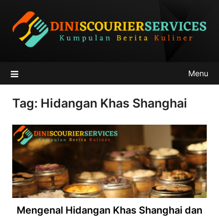
Skip
to
content
Menu
Tag:
Hidangan Khas Shanghai
Mengenal Hidangan Khas Shanghai dan