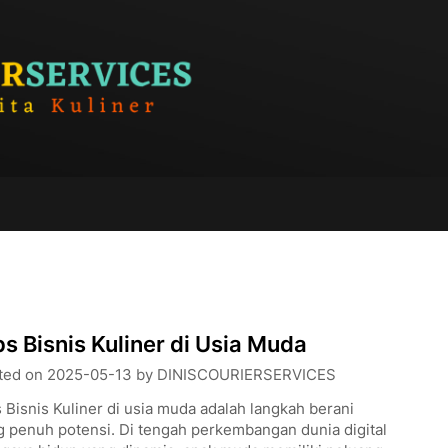
ps Bisnis Kuliner di Usia Muda
ted on
2025-05-13
by
DINISCOURIERSERVICES
 Bisnis Kuliner di usia muda adalah langkah berani
g penuh potensi. Di tengah perkembangan dunia digital