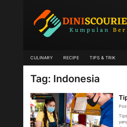
Skip
to
content
CULINARY
RECIPE
TIPS & TRIK
Tag:
Indonesia
Ti
Pos
Tips
yan