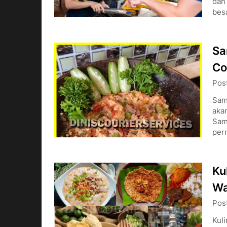
dan
bes
Sa
Co
Pos
Sam
akan
Samb
per
Ku
Wa
Pos
Kuli