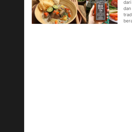
dar
dan
trad
ber