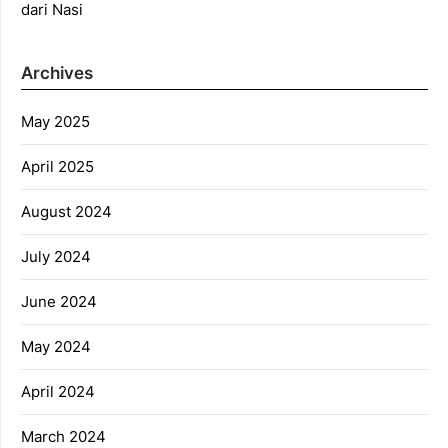
dari Nasi
Archives
May 2025
April 2025
August 2024
July 2024
June 2024
May 2024
April 2024
March 2024