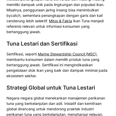
memiliki dampak unik pada lingkungan dan populasi ikan.
Misalnya, penggunaan jaring insang bisa menimbulkan
bycatch, sementara penangkapan dengan garis dan kail
cenderung lebih selektif.
Mitos & Fakta
Ikan Tuna menjadi
referensi relevan untuk informasi konsumen yang
bertanggung jawab.
Tuna Lestari dan Sertifikasi
Sertifikasi, seperti
Marine Stewardship Council (MSC)
,
membantu konsumen dalam memilih produk tuna yang
bertanggung jawab. Sertifikasi ini mengindikasikan
pengelolaan stok ikan yang baik dan dampak minimal pada
ekosistem sekitar.
Strategi Global untuk Tuna Lestari
Negara-negara global menekankan manajemen perikanan
tuna yang berkelanjutan dan adil. Inisiatif dan kemitraan
global dirancang untuk mendorong praktek industri
perikanan tuna yang berkelanjutan, menghargai nelayan,