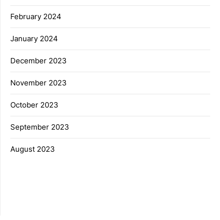
February 2024
January 2024
December 2023
November 2023
October 2023
September 2023
August 2023