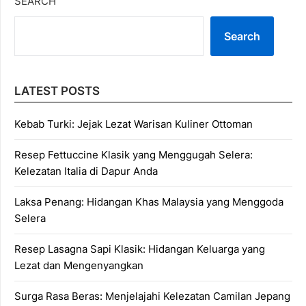
SEARCH
Search
LATEST POSTS
Kebab Turki: Jejak Lezat Warisan Kuliner Ottoman
Resep Fettuccine Klasik yang Menggugah Selera:
Kelezatan Italia di Dapur Anda
Laksa Penang: Hidangan Khas Malaysia yang Menggoda
Selera
Resep Lasagna Sapi Klasik: Hidangan Keluarga yang
Lezat dan Mengenyangkan
Surga Rasa Beras: Menjelajahi Kelezatan Camilan Jepang