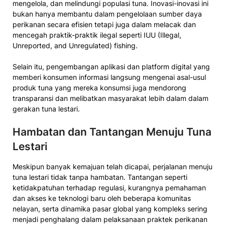
mengelola, dan melindungi populasi tuna. Inovasi-inovasi ini
bukan hanya membantu dalam pengelolaan sumber daya
perikanan secara efisien tetapi juga dalam melacak dan
mencegah praktik-praktik ilegal seperti IUU (Illegal,
Unreported, and Unregulated) fishing.
Selain itu, pengembangan aplikasi dan platform digital yang
memberi konsumen informasi langsung mengenai asal-usul
produk tuna yang mereka konsumsi juga mendorong
transparansi dan melibatkan masyarakat lebih dalam dalam
gerakan tuna lestari.
Hambatan dan Tantangan Menuju Tuna
Lestari
Meskipun banyak kemajuan telah dicapai, perjalanan menuju
tuna lestari tidak tanpa hambatan. Tantangan seperti
ketidakpatuhan terhadap regulasi, kurangnya pemahaman
dan akses ke teknologi baru oleh beberapa komunitas
nelayan, serta dinamika pasar global yang kompleks sering
menjadi penghalang dalam pelaksanaan praktek perikanan