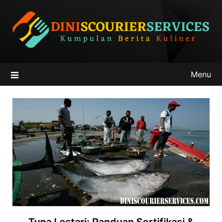
Skip
to
content
Menu