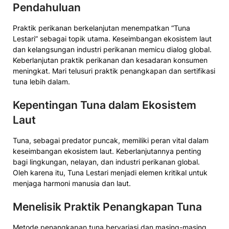
Pendahuluan
Praktik perikanan berkelanjutan menempatkan “Tuna
Lestari” sebagai topik utama. Keseimbangan ekosistem laut
dan kelangsungan industri perikanan memicu dialog global.
Keberlanjutan praktik perikanan dan kesadaran konsumen
meningkat. Mari telusuri praktik penangkapan dan sertifikasi
tuna lebih dalam.
Kepentingan Tuna dalam Ekosistem
Laut
Tuna, sebagai predator puncak, memiliki peran vital dalam
keseimbangan ekosistem laut. Keberlanjutannya penting
bagi lingkungan, nelayan, dan industri perikanan global.
Oleh karena itu, Tuna Lestari menjadi elemen kritikal untuk
menjaga harmoni manusia dan laut.
Menelisik Praktik Penangkapan Tuna
Metode penangkapan tuna bervariasi dan masing-masing