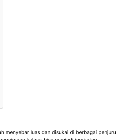
h menyebar luas dan disukai di berbagai penjuru
bagaimana kuliner bisa menjadi jembatan