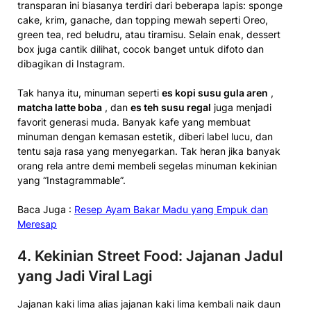
transparan ini biasanya terdiri dari beberapa lapis: sponge
cake, krim, ganache, dan topping mewah seperti Oreo,
green tea, red beludru, atau tiramisu. Selain enak, dessert
box juga cantik dilihat, cocok banget untuk difoto dan
dibagikan di Instagram.
Tak hanya itu, minuman seperti
es kopi susu gula aren
,
matcha latte boba
, dan
es teh susu regal
juga menjadi
favorit generasi muda. Banyak kafe yang membuat
minuman dengan kemasan estetik, diberi label lucu, dan
tentu saja rasa yang menyegarkan. Tak heran jika banyak
orang rela antre demi membeli segelas minuman kekinian
yang “Instagrammable”.
Baca Juga :
Resep Ayam Bakar Madu yang Empuk dan
Meresap
4.
Kekinian Street Food: Jajanan Jadul
yang Jadi Viral Lagi
Jajanan kaki lima alias jajanan kaki lima kembali naik daun