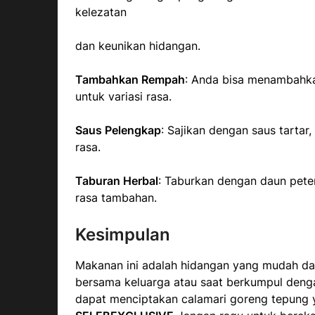
kelezatan
dan keunikan hidangan.
Tambahkan Rempah
: Anda bisa menambahka
untuk variasi rasa.
Saus Pelengkap
: Sajikan dengan saus tarta
rasa.
Taburan Herbal
: Taburkan dengan daun pete
rasa tambahan.
Kesimpulan
Makanan ini adalah hidangan yang mudah dan
bersama keluarga atau saat berkumpul deng
dapat menciptakan calamari goreng tepung y