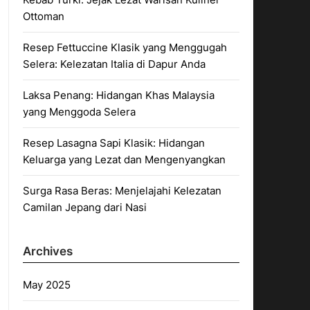
Ottoman
Resep Fettuccine Klasik yang Menggugah
Selera: Kelezatan Italia di Dapur Anda
Laksa Penang: Hidangan Khas Malaysia
yang Menggoda Selera
Resep Lasagna Sapi Klasik: Hidangan
Keluarga yang Lezat dan Mengenyangkan
Surga Rasa Beras: Menjelajahi Kelezatan
Camilan Jepang dari Nasi
Archives
May 2025