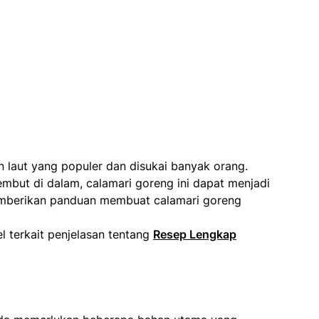
laut yang populer dan disukai banyak orang.
embut di dalam, calamari goreng ini dapat menjadi
 memberikan panduan membuat calamari goreng
l terkait penjelasan tentang
Resep Lengkap