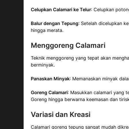
Celupkan Calamari ke Telur
: Celupkan poton
Balur dengan Tepung
: Setelah dicelupkan k
hingga merata.
Menggoreng Calamari
Teknik menggoreng yang tepat akan menghas
berminyak.
Panaskan Minyak
: Memanaskan minyak dala
Goreng Calamari
: Masukkan calamari yang t
Goreng hingga berwarna keemasan dan tiris
Variasi dan Kreasi
Calamari goreng tepung sangat mudah dikre