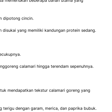
nda memerlukan beberapa bahan utama yang
n dipotong cincin.
ih disukai yang memiliki kandungan protein sedang.
secukupnya.
nggoreng calamari hingga terendam sepenuhnya.
tuk mendapatkan tekstur calamari goreng yang
 terigu dengan garam, merica, dan paprika bubuk.