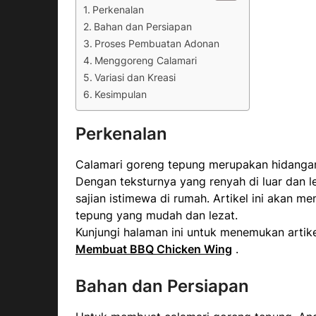
Perkenalan
Bahan dan Persiapan
Proses Pembuatan Adonan
Menggoreng Calamari
Variasi dan Kreasi
Kesimpulan
Perkenalan
Calamari goreng tepung merupakan hidangan 
Dengan teksturnya yang renyah di luar dan l
sajian istimewa di rumah. Artikel ini akan
tepung yang mudah dan lezat.
Kunjungi halaman ini untuk menemukan artike
Membuat BBQ Chicken Wing
.
Bahan
dan Persiapan