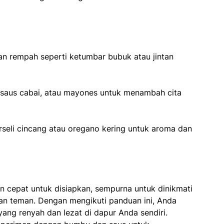
n rempah seperti ketumbar bubuk atau jintan
r, saus cabai, atau mayones untuk menambah cita
rseli cincang atau oregano kering untuk aroma dan
 cepat untuk disiapkan, sempurna untuk dinikmati
an teman. Dengan mengikuti panduan ini, Anda
ang renyah dan lezat di dapur Anda sendiri.