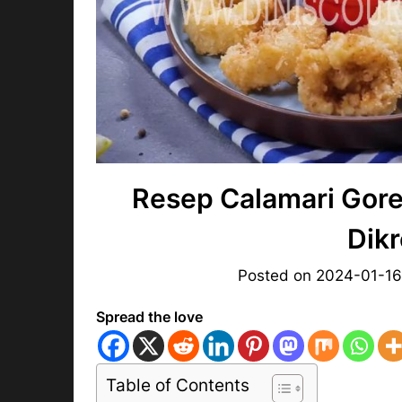
Resep Calamari Gor
Dik
Posted on
2024-01-1
Spread the love
Table of Contents