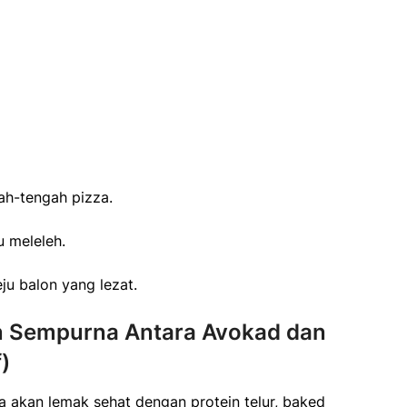
ah-tengah pizza.
u meleleh.
ju balon yang lezat.
n Sempurna Antara Avokad dan
)
akan lemak sehat dengan protein telur, baked