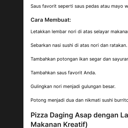
Saus favorit seperti saus pedas atau mayo 
Cara Membuat:
Letakkan lembar nori di atas selayar makana
Sebarkan nasi sushi di atas nori dan ratakan.
Tambahkan potongan ikan segar dan sayuran 
Tambahkan saus favorit Anda.
Gulingkan nori menjadi gulungan besar.
Potong menjadi dua dan nikmati sushi burrit
Pizza Daging Asap dengan La
Makanan Kreatif)