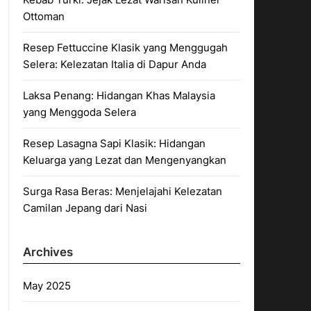
Ottoman
Resep Fettuccine Klasik yang Menggugah
Selera: Kelezatan Italia di Dapur Anda
Laksa Penang: Hidangan Khas Malaysia
yang Menggoda Selera
Resep Lasagna Sapi Klasik: Hidangan
Keluarga yang Lezat dan Mengenyangkan
Surga Rasa Beras: Menjelajahi Kelezatan
Camilan Jepang dari Nasi
Archives
May 2025