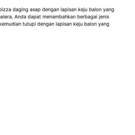
 pizza daging asap dengan lapisan keju balon yang
elera. Anda dapat menambahkan berbagai jenis
 kemudian tutupi dengan lapisan keju balon yang