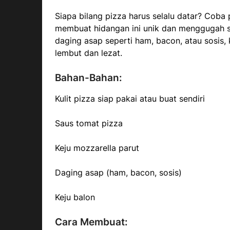
Siapa bilang pizza harus selalu datar? Coba
membuat hidangan ini unik dan menggugah s
daging asap seperti ham, bacon, atau sosis,
lembut dan lezat.
Bahan-Bahan:
Kulit pizza siap pakai atau buat sendiri
Saus tomat pizza
Keju mozzarella parut
Daging asap (ham, bacon, sosis)
Keju balon
Cara Membuat: