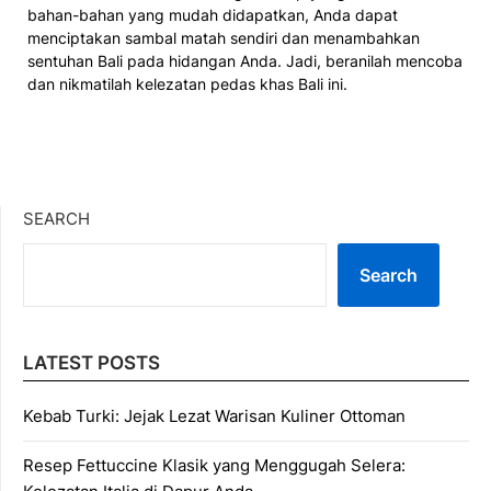
bahan-bahan yang mudah didapatkan, Anda dapat
menciptakan sambal matah sendiri dan menambahkan
sentuhan Bali pada hidangan Anda. Jadi, beranilah mencoba
dan nikmatilah kelezatan pedas khas Bali ini.
SEARCH
Search
LATEST POSTS
Kebab Turki: Jejak Lezat Warisan Kuliner Ottoman
Resep Fettuccine Klasik yang Menggugah Selera: