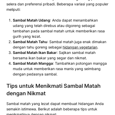
selera dan preferensi pribadi. Beberapa variasi yang populer
meliputi:
Sambal Matah Udang
: Anda dapat menambahkan
udang yang telah direbus atau digoreng sebagai
tambahan pada sambal matah untuk memberikan rasa
gurih yang lezat.
Sambal Matah Tahu
: Sambal matah juga enak dimakan
dengan tahu goreng sebagai
hidangan vegetarian
.
Sambal Matah Ikan Bakar
: Sajikan sambal matah
bersama ikan bakar yang segar dan nikmat.
Sambal Matah Mangga
: Tambahkan potongan mangga
muda untuk memberikan rasa manis yang seimbang
dengan pedasnya sambal.
Tips untuk Menikmati Sambal Matah
dengan Nikmat
Sambal matah yang lezat dapat membuat hidangan Anda
semakin istimewa. Berikut adalah beberapa tips untuk
menikmatinya dengan nikmat: