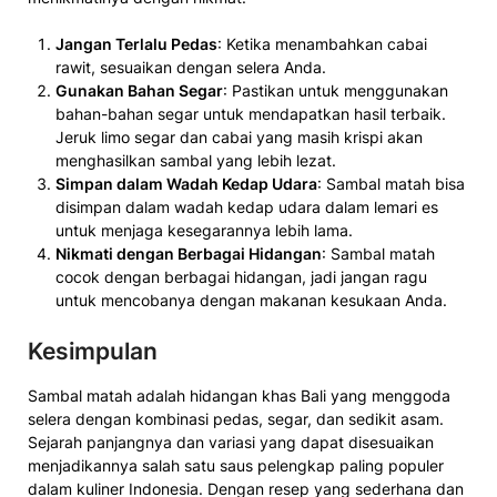
Jangan Terlalu Pedas
: Ketika menambahkan cabai
rawit, sesuaikan dengan selera Anda.
Gunakan Bahan Segar
: Pastikan untuk menggunakan
bahan-bahan segar untuk mendapatkan hasil terbaik.
Jeruk limo segar dan cabai yang masih krispi akan
menghasilkan sambal yang lebih lezat.
Simpan dalam Wadah Kedap Udara
: Sambal matah bisa
disimpan dalam wadah kedap udara dalam lemari es
untuk menjaga kesegarannya lebih lama.
Nikmati dengan Berbagai Hidangan
: Sambal matah
cocok dengan berbagai hidangan, jadi jangan ragu
untuk mencobanya dengan makanan kesukaan Anda.
Kesimpulan
Sambal matah adalah hidangan khas Bali yang menggoda
selera dengan kombinasi pedas, segar, dan sedikit asam.
Sejarah panjangnya dan variasi yang dapat disesuaikan
menjadikannya salah satu saus pelengkap paling populer
dalam kuliner Indonesia. Dengan resep yang sederhana dan