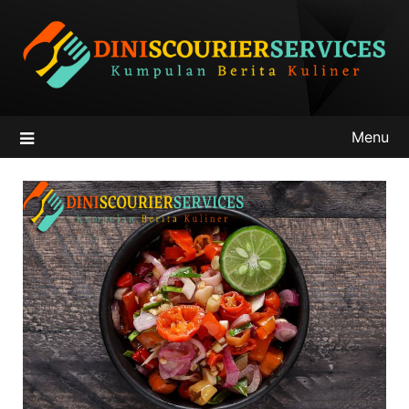
Skip
to
content
Menu